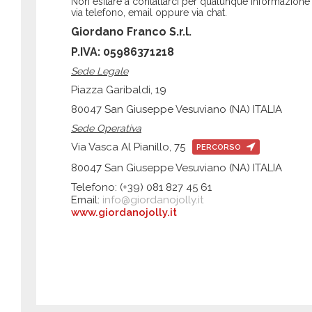
Non esitare a contattarci per qualunque informazione
via telefono, email oppure via chat.
Giordano Franco S.r.l.
P.IVA: 05986371218
Sede Legale
Piazza Garibaldi, 19
80047 San Giuseppe Vesuviano (NA) ITALIA
Sede Operativa
Via Vasca Al Pianillo, 75
PERCORSO
80047 San Giuseppe Vesuviano (NA) ITALIA
Telefono: (+39) 081 827 45 61
Email:
info@giordanojolly.it
www.giordanojolly.it