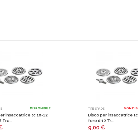
DISPONIBILE
NON DIS
DE
TRE SPADE
er insaccatrice tc 10-12
Disco per insaccatrice tc
 Tre...
foro d 12 Tr...
€
9,00
€