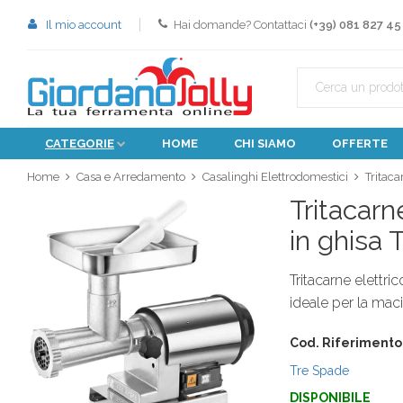
Il mio account
Hai domande? Contattaci
(+39) 081 827 45
CATEGORIE
HOME
CHI SIAMO
OFFERTE
Home
Casa e Arredamento
Casalinghi Elettrodomestici
Tritaca
Tritacarn
in ghisa 
Tritacarne elettri
ideale per la maci
Cod. Riferimento
Tre Spade
DISPONIBILE