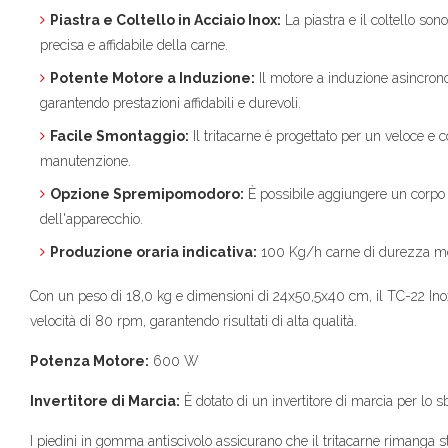
Piastra e Coltello in Acciaio Inox:
La piastra e il coltello son
precisa e affidabile della carne.
Potente Motore a Induzione:
Il motore a induzione asincrono
garantendo prestazioni affidabili e durevoli.
Facile Smontaggio:
Il tritacarne è progettato per un veloce e
manutenzione.
Opzione Spremipomodoro:
È possibile aggiungere un corpo 
dell'apparecchio.
Produzione oraria indicativa:
100 Kg/h carne di durezza med
Con un peso di 18,0 kg e dimensioni di 24x50,5x40 cm, il TC-22 Ino
velocità di 80 rpm, garantendo risultati di alta qualità.
Potenza Motore:
600 W
Invertitore di Marcia:
È dotato di un invertitore di marcia per lo 
I piedini in gomma antiscivolo assicurano che il tritacarne rimanga st