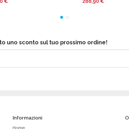
00
€
288,90
€
bito uno sconto sul tuo prossimo ordine!
Informazioni
O
Home