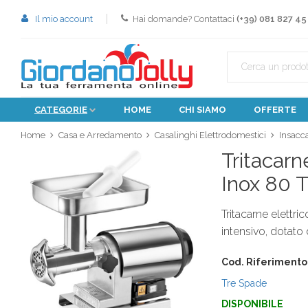
Il mio account
Hai domande? Contattaci
(+39) 081 827 45
CATEGORIE
HOME
CHI SIAMO
OFFERTE
Home
Casa e Arredamento
Casalinghi Elettrodomestici
Insacca
Tritacarn
Inox 80 
Tritacarne elettri
intensivo, dotato 
Cod. Riferimento
Tre Spade
DISPONIBILE