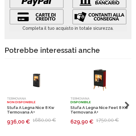
Completa il tuo acquisto in totale sicurezza.
Potrebbe interessati anche
TERMOVANA
TERMOVANA
T
NON DISPONIBILE
DISPONIBILE
N
Stufa A Legna Nice 8 Kw
Stufa A Legna Nice Feet 8 Kw
S
Termovana A+
Termovana A+
1680,00 €
1750,00 €
936,00
€
629,90
€