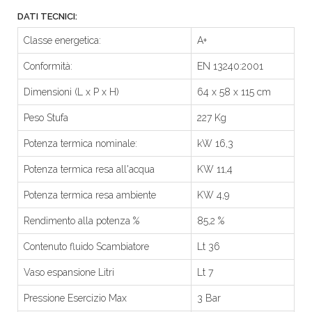
DATI TECNICI:
Classe energetica:
A+
Conformità:
EN 13240:2001
Dimensioni (L x P x H)
64 x 58 x 115 cm
Peso Stufa
227 Kg
Potenza termica nominale:
kW 16,3
Potenza termica resa all'acqua
KW 11,4
Potenza termica resa ambiente
KW 4,9
Rendimento alla potenza %
85,2 %
Contenuto fluido Scambiatore
Lt 36
Vaso espansione Litri
Lt 7
Pressione Esercizio Max
3 Bar