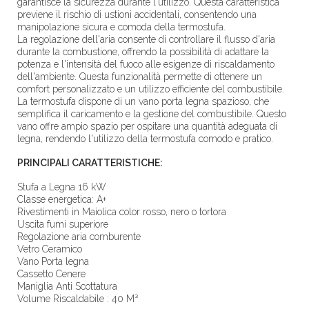
garantisce la sicurezza durante l'utilizzo. Questa caratteristica
previene il rischio di ustioni accidentali, consentendo una
manipolazione sicura e comoda della termostufa.
La regolazione dell'aria consente di controllare il flusso d'aria
durante la combustione, offrendo la possibilità di adattare la
potenza e l'intensità del fuoco alle esigenze di riscaldamento
dell'ambiente. Questa funzionalità permette di ottenere un
comfort personalizzato e un utilizzo efficiente del combustibile.
La termostufa dispone di un vano porta legna spazioso, che
semplifica il caricamento e la gestione del combustibile. Questo
vano offre ampio spazio per ospitare una quantità adeguata di
legna, rendendo l'utilizzo della termostufa comodo e pratico.
PRINCIPALI CARATTERISTICHE:
Stufa a Legna 16 kW
Classe energetica: A+
Rivestimenti in Maiolica color rosso, nero o tortora
Uscita fumi superiore
Regolazione aria comburente
Vetro Ceramico
Vano Porta legna
Cassetto Cenere
Maniglia Anti Scottatura
Volume Riscaldabile : 40 M³