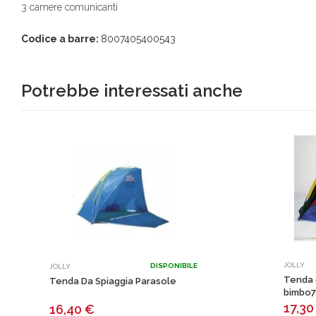
3 camere comunicanti
Codice a barre:
8007405400543
Potrebbe interessati anche
JOLLY
DISPONIBILE
JOLLY
Tenda 
Tenda Da Spiaggia Parasole
bimbo
17,3
16,40
€