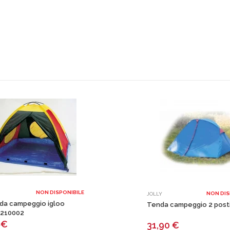
NON DISPONIBILE
NON DIS
JOLLY
da campeggio igloo
Tenda campeggio 2 posti 
7210002
0
€
31,90
€