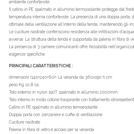
ambiente confortevole.
Il catino in PE spalmato in alluminio termoisolante protegge dal fr
temperatura interna confortevole. La presenza di una doppia porta, do
ottimale della ventilazione all'interno della tenda, mantenendo gli inse
Le cuciture nastrate conferiscono resistenza alle infiltrazioni d'acq
avverse. La struttura della tenda è supportata da paleria in fibra di v
La presenza di 3 camere comunicanti offre flessibilità nell'organizza
esigenze specifiche
PRINCIPALI CARATTERISTICHE :
dimensioni (140+240+60)+ La veranda da 360x190 h cm
peso Kg 10,8 ca
Telo estemo in nylon 190T spalmato in alluminio 2000mm
Telo intemo in misto cotone traspirante con trattamento idrorepellen
Catino in PE spalmato in alluminio temoesolante
Doppia porta con zanzariere e cuffie di ventilazione
Cuciture nastrate
Paleria in fibra di vetro e acciaio per la veranda