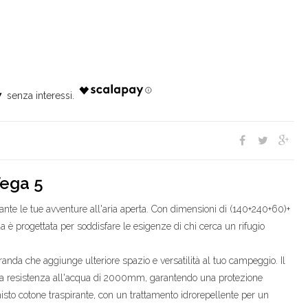
7
Vega 5
nte le tue avventure all'aria aperta. Con dimensioni di (140+240+60)+
è progettata per soddisfare le esigenze di chi cerca un rifugio
anda che aggiunge ulteriore spazio e versatilità al tuo campeggio. Il
una resistenza all'acqua di 2000mm, garantendo una protezione
n misto cotone traspirante, con un trattamento idrorepellente per un