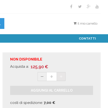
Il mio carrello
CONTATTI
NON DISPONIBILE
125,90
€
Acquista a:
0
AGGIUNGI AL CARRELLO
costi di spedizione:
7,00
€