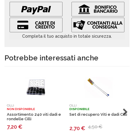
Completa il tuo acquisto in totale sicurezza.
Potrebbe interessati anche
CILLI
CILLI
F
NON DISPONIBILE
DISPONIBILE
N
Assortimento 240 viti dadi e
Set di recupero Viti e dadi Cilli
T
rondelle Cilli
D
7,20
€
4,50 €
2,70
€