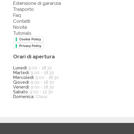
Estensione di garanzia
Trasporto
Faq
Contatti
Novità
Tutorials
Cookie Policy
Privacy Policy
Orari di apertura
Lunedì:
9:00 - 18:30
Martedì:
9:00 - 18:30
Mercoledì:
9:00 - 18:30
Giovedì:
9:00 - 18:30
Venerdì:
9:00 - 18:30
Sabato:
9:00 - 12:30
Domenica:
Chiusi