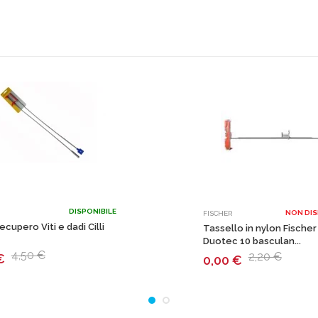
DISPONIBILE
NON DIS
FISCHER
recupero Viti e dadi Cilli
Tassello in nylon Fischer
Duotec 10 basculan...
4,50 €
2,20 €
€
0,00
€