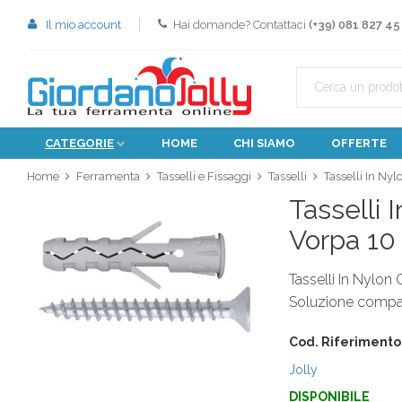
Il mio account
Hai domande? Contattaci
(+39) 081 827 45
CATEGORIE
HOME
CHI SIAMO
OFFERTE
Home
Ferramenta
Tasselli e Fissaggi
Tasselli
Tasselli In Ny
Tasselli 
Vorpa 10
Tasselli In Nylon
Soluzione compatta
Cod. Riferimento
Jolly
DISPONIBILE