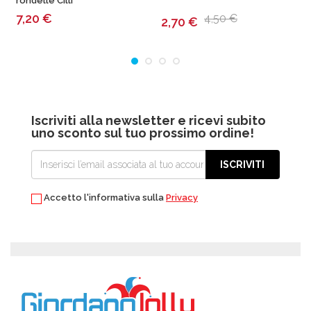
rondelle Cilli
D
7,20
€
4,50 €
2,70
€
Iscriviti alla newsletter e ricevi subito
uno sconto sul tuo prossimo ordine!
ISCRIVITI
Accetto l'informativa sulla
Privacy