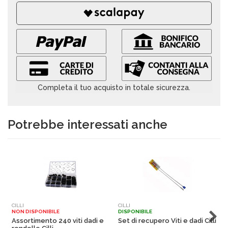
Completa il tuo acquisto in totale sicurezza.
Potrebbe interessati anche
CILLI
CILLI
F
NON DISPONIBILE
DISPONIBILE
N
Assortimento 240 viti dadi e
Set di recupero Viti e dadi Cilli
T