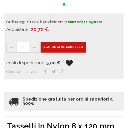
Ordina oggi e ricevi il prodotto entro
Martedì 11 Agosto
20,70
€
Acquista a:
1
AGGIUNGI AL CARRELLO
costi di spedizione:
5,00
€
Condividi sui social
Spedizione gratuita per ordini superiori a
300€
Tasselli In Nylon 8 x 120 mm