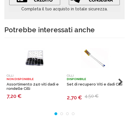
Completa il tuo acquisto in totale sicurezza.
Potrebbe interessati anche
CILLI
CILLI
F
NON DISPONIBILE
DISPONIBILE
N
Assortimento 240 viti dadi e
Set di recupero Viti e dadi Cilli
T
rondelle Cilli
D
7,20
€
4,50 €
2,70
€