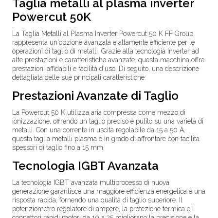
Taglia metalli al plasma inverter
Powercut 50K
La
Taglia Metalli al Plasma Inverter Powercut 50 K FF Group
rappresenta un'opzione avanzata e altamente efficiente per le
operazioni di taglio di metalli. Grazie alla tecnologia Inverter ad
alte prestazioni e caratteristiche avanzate, questa macchina offre
prestazioni affidabili e facilità d'uso. Di seguito, una descrizione
dettagliata delle sue principali caratteristiche:
Prestazioni Avanzate di Taglio
La Powercut 50 K utilizza aria compressa come mezzo di
ionizzazione, offrendo un taglio preciso e pulito su una varietà di
metalli. Con una corrente in uscita regolabile da
15 a 50 A
,
questa taglia metalli plasma è in grado di affrontare con facilità
spessori di taglio fino a
15 mm
.
Tecnologia IGBT Avanzata
La tecnologia IGBT avanzata multiprocesso di nuova
generazione garantisce una maggiore efficienza energetica e una
risposta rapida, fornendo una qualità di taglio superiore. Il
potenziometro regolatore di ampere, la protezione termica e i
connettori rapidi motori da
10 a 25
migliorano la precisione e la