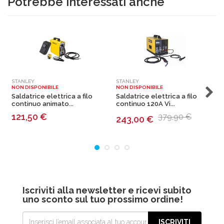
Potrebbe interessati anche
STANLEY
STANLEY
S
NON DISPONIBILE
NON DISPONIBILE
N
Saldatrice elettrica a filo
Saldatrice elettrica a filo
S
continuo animato...
continuo 120A Vi...
a
121,50
€
379,90 €
243,00
€
Iscriviti alla newsletter e ricevi subito
uno sconto sul tuo prossimo ordine!
ISCRIVITI