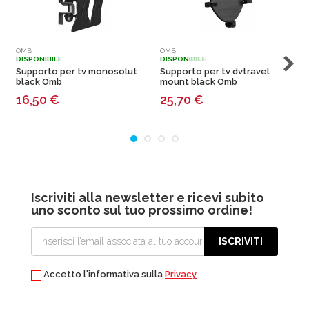
OMB
OMB
DISPONIBILE
DISPONIBILE
D
Supporto per tv monosolut
Supporto per tv dvtravel
S
black Omb
mount black Omb
16,50
€
25,70
€
Iscriviti alla newsletter e ricevi subito
uno sconto sul tuo prossimo ordine!
ISCRIVITI
Accetto l'informativa sulla
Privacy