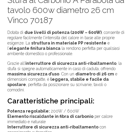
Stufa al Carbonio A Parabola da
tavolo 600w diametro 26 cm
Vinco 70187
Dotata di
due livelli di potenza (200W – 600W)
, consente di
regolare facilmente l’intensità del calore in base alle proprie
esigenze. La
struttura in materiale PP resistente
e
l’
elegante finitura bianca
la rendono perfetta per qualsiasi
ambiente domestico o professionale.
Grazie all’
interruttore di sicurezza anti-ribaltamento
, la
stufa si spegne automaticamente in caso di caduta, offrendo
massima sicurezza d’uso
. Con un
diametro di 26 cm
e
dimensioni compatte, è
leggera, stabile e facile da
spostare
, perfetta da posizionare su scrivanie, tavoli o
comodini.
Caratteristiche principali:
Potenza regolabile:
200W / 600W
Elemento riscaldante in fibra di carbonio
per calore
immediato e naturale
Interruttore di sicurezza anti-ribaltamento
con