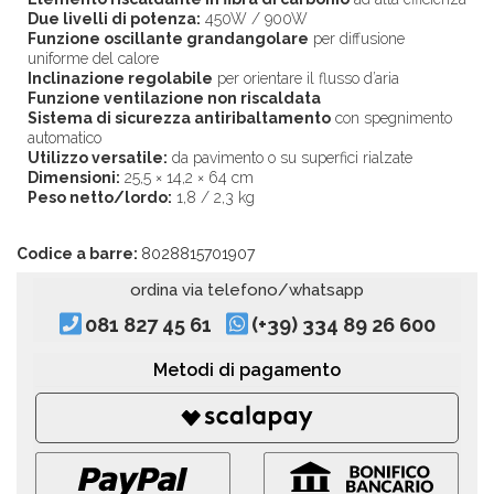
Due livelli di potenza:
450W / 900W
Funzione oscillante grandangolare
per diffusione
uniforme del calore
Inclinazione regolabile
per orientare il flusso d’aria
Funzione ventilazione non riscaldata
Sistema di sicurezza antiribaltamento
con spegnimento
automatico
Utilizzo versatile:
da pavimento o su superfici rialzate
Dimensioni:
25,5 × 14,2 × 64 cm
Peso netto/lordo:
1,8 / 2,3 kg
Codice a barre:
8028815701907
ordina via telefono/whatsapp
081 827 45 61
(+39) 334 89 26 600
Metodi di pagamento