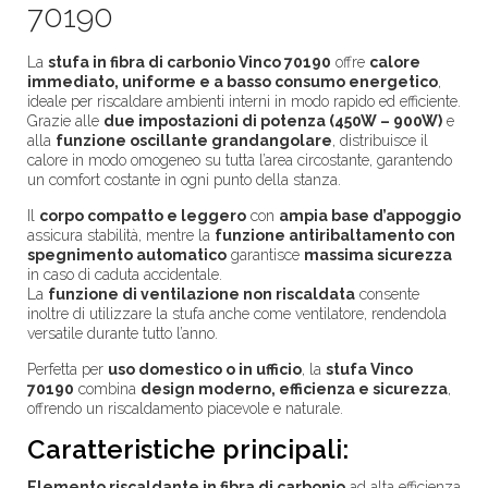
70190
La
stufa in fibra di carbonio Vinco 70190
offre
calore
immediato, uniforme e a basso consumo energetico
,
ideale per riscaldare ambienti interni in modo rapido ed efficiente.
Grazie alle
due impostazioni di potenza (450W – 900W)
e
alla
funzione oscillante grandangolare
, distribuisce il
calore in modo omogeneo su tutta l’area circostante, garantendo
un comfort costante in ogni punto della stanza.
Il
corpo compatto e leggero
con
ampia base d’appoggio
assicura stabilità, mentre la
funzione antiribaltamento con
spegnimento automatico
garantisce
massima sicurezza
in caso di caduta accidentale.
La
funzione di ventilazione non riscaldata
consente
inoltre di utilizzare la stufa anche come ventilatore, rendendola
versatile durante tutto l’anno.
Perfetta per
uso domestico o in ufficio
, la
stufa Vinco
70190
combina
design moderno, efficienza e sicurezza
,
offrendo un riscaldamento piacevole e naturale.
Caratteristiche principali:
Elemento riscaldante in fibra di carbonio
ad alta efficienza