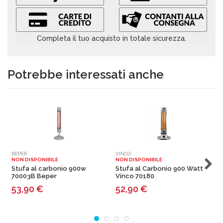
Completa il tuo acquisto in totale sicurezza.
Potrebbe interessati anche
BEPER
VINCO
V
NON DISPONIBILE
NON DISPONIBILE
N
Stufa al carbonio 900w
Stufa al Carbonio 900 Watt
S
70003B Beper
Vinco 70180
b
53,90
€
52,90
€