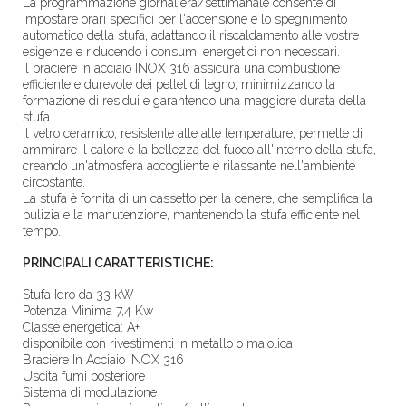
La programmazione giornaliera/settimanale consente di
impostare orari specifici per l'accensione e lo spegnimento
automatico della stufa, adattando il riscaldamento alle vostre
esigenze e riducendo i consumi energetici non necessari.
Il braciere in acciaio INOX 316 assicura una combustione
efficiente e durevole dei pellet di legno, minimizzando la
formazione di residui e garantendo una maggiore durata della
stufa.
Il vetro ceramico, resistente alle alte temperature, permette di
ammirare il calore e la bellezza del fuoco all'interno della stufa,
creando un'atmosfera accogliente e rilassante nell'ambiente
circostante.
La stufa è fornita di un cassetto per la cenere, che semplifica la
pulizia e la manutenzione, mantenendo la stufa efficiente nel
tempo.
PRINCIPALI CARATTERISTICHE:
Stufa Idro da 33 kW
Potenza Minima 7,4 Kw
Classe energetica: A+
disponibile con rivestimenti in metallo o maiolica
Braciere In Acciaio INOX 316
Uscita fumi posteriore
Sistema di modulazione