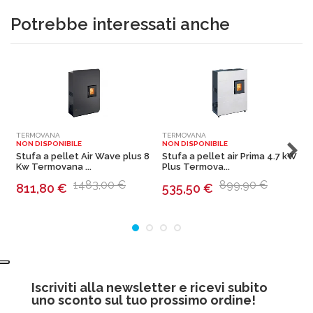
Potrebbe interessati anche
TERMOVANA
TERMOVANA
T
NON DISPONIBILE
NON DISPONIBILE
N
Stufa a pellet Air Wave plus 8
Stufa a pellet air Prima 4.7 kW
S
Kw Termovana ...
Plus Termova...
T
1483,00 €
899,90 €
811,80
€
535,50
€
Iscriviti alla newsletter e ricevi subito
uno sconto sul tuo prossimo ordine!