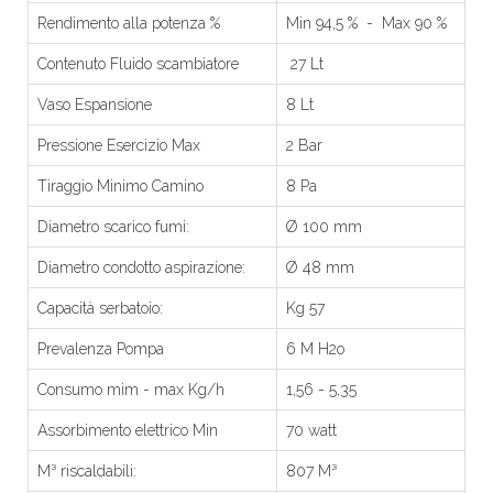
Rendimento alla potenza %
Min 94,5 % - Max 90 %
Contenuto Fluido scambiatore
27 Lt
Vaso Espansione
8 Lt
Pressione Esercizio Max
2 Bar
Tiraggio Minimo Camino
8 Pa
Diametro scarico fumi:
Ø 100 mm
Diametro condotto aspirazione:
Ø 48 mm
Capacità serbatoio:
Kg 57
Prevalenza Pompa
6 M H2o
Consumo mim - max Kg/h
1,56 - 5,35
Assorbimento elettrico Min
70 watt
M³ riscaldabili:
807 M³