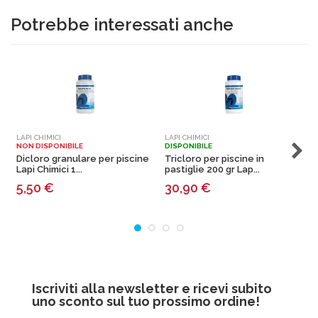
Potrebbe interessati anche
LAPI CHIMICI
LAPI CHIMICI
L
NON DISPONIBILE
DISPONIBILE
N
Dicloro granulare per piscine
Tricloro per piscine in
C
Lapi Chimici 1...
pastiglie 200 gr Lap...
p
5,50
€
30,90
€
Iscriviti alla newsletter e ricevi subito
uno sconto sul tuo prossimo ordine!