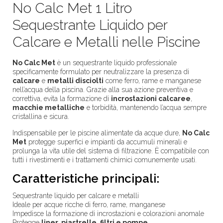
No Calc Met 1 Litro
Sequestrante Liquido per
Calcare e Metalli nelle Piscine
No Calc Met
è un sequestrante liquido professionale
specificamente formulato per neutralizzare la presenza di
calcare
e
metalli disciolti
come ferro, rame e manganese
nell’acqua della piscina. Grazie alla sua azione preventiva e
correttiva, evita la formazione di
incrostazioni calcaree
,
macchie metalliche
e torbidità, mantenendo l’acqua sempre
cristallina e sicura.
Indispensabile per le piscine alimentate da acque dure,
No Calc
Met
protegge superfici e impianti da accumuli minerali e
prolunga la vita utile del sistema di filtrazione. È compatibile con
tutti i rivestimenti e i trattamenti chimici comunemente usati.
Caratteristiche principali:
Sequestrante liquido per calcare e metalli
Ideale per acque ricche di ferro, rame, manganese
Impedisce la formazione di incrostazioni e colorazioni anomale
Protegge
liner, piastrelle, filtri e pompe