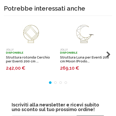
Potrebbe interessati anche
JOLLY
JOLLY
J
DISPONIBILE
DISPONIBILE
D
Struttura rotonda Cerchio
Struttura Luna per Eventi 200
S
per Eventi 200 cm ...
cm Moon (Prodo...
2
242,00
€
269,10
€
Iscriviti alla newsletter e ricevi subito
uno sconto sul tuo prossimo ordine!