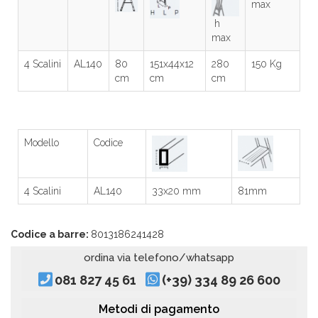
max
h
max
4 Scalini
AL140
80
151x44x12
280
150 Kg
cm
cm
cm
Modello
Codice
4 Scalini
AL140
33x20 mm
81mm
Codice a barre:
8013186241428
ordina via telefono/whatsapp
081 827 45 61
(+39) 334 89 26 600
Metodi di pagamento