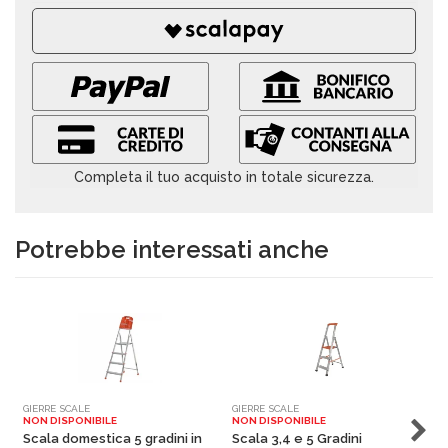
Completa il tuo acquisto in totale sicurezza.
Potrebbe interessati anche
GIERRE SCALE
GIERRE SCALE
G
NON DISPONIBILE
NON DISPONIBILE
D
Scala domestica 5 gradini in
Scala 3,4 e 5 Gradini
P