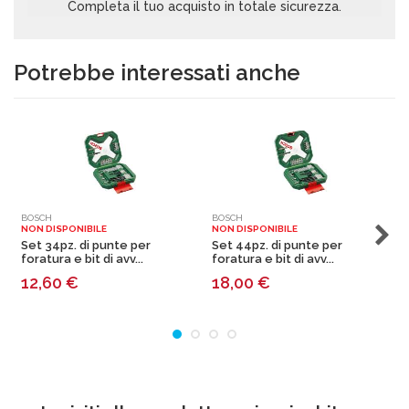
Completa il tuo acquisto in totale sicurezza.
Potrebbe interessati anche
BOSCH
BOSCH
B
NON DISPONIBILE
NON DISPONIBILE
N
Set 34pz. di punte per
Set 44pz. di punte per
S
foratura e bit di avv...
foratura e bit di avv...
f
12,60
€
18,00
€