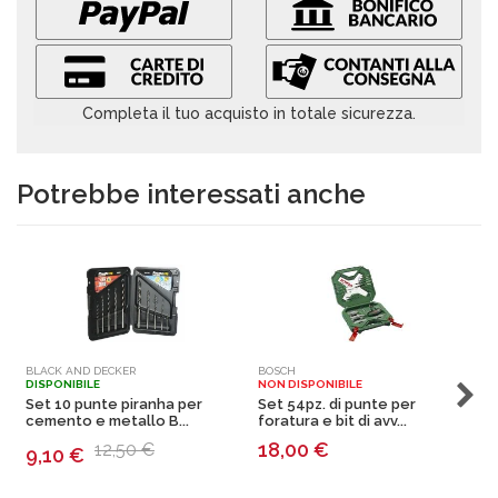
Completa il tuo acquisto in totale sicurezza.
Potrebbe interessati anche
BLACK AND DECKER
BOSCH
B
DISPONIBILE
NON DISPONIBILE
N
Set 10 punte piranha per
Set 54pz. di punte per
S
cemento e metallo B...
foratura e bit di avv...
f
18,00
€
12,50 €
9,10
€