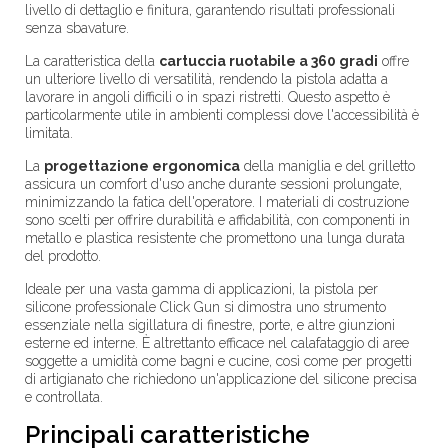
livello di dettaglio e finitura, garantendo risultati professionali
senza sbavature.
La caratteristica della
cartuccia ruotabile a 360 gradi
offre
un ulteriore livello di versatilità, rendendo la pistola adatta a
lavorare in angoli difficili o in spazi ristretti. Questo aspetto è
particolarmente utile in ambienti complessi dove l'accessibilità è
limitata.
La
progettazione ergonomica
della maniglia e del grilletto
assicura un comfort d'uso anche durante sessioni prolungate,
minimizzando la fatica dell'operatore. I materiali di costruzione
sono scelti per offrire durabilità e affidabilità, con componenti in
metallo e plastica resistente che promettono una lunga durata
del prodotto.
Ideale per una vasta gamma di applicazioni, la pistola per
silicone professionale Click Gun si dimostra uno strumento
essenziale nella sigillatura di finestre, porte, e altre giunzioni
esterne ed interne. È altrettanto efficace nel calafataggio di aree
soggette a umidità come bagni e cucine, così come per progetti
di artigianato che richiedono un'applicazione del silicone precisa
e controllata.
Principali caratteristiche