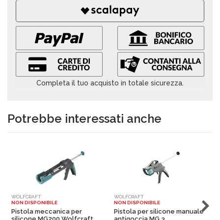
Completa il tuo acquisto in totale sicurezza.
Potrebbe interessati anche
WOLFCRAFT
WOLFCRAFT
W
NON DISPONIBILE
NON DISPONIBILE
N
Pistola meccanica per
Pistola per silicone manuale
P
silicone MG200 Wolfcraft
antigoccia MG 3...
p