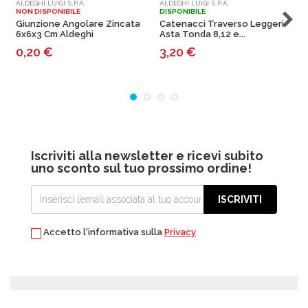
ALDEGHI LUIGI S.P.A.
ALDEGHI LUIGI S.P.A.
A
NON DISPONIBILE
DISPONIBILE
D
Giunzione Angolare Zincata
Catenacci Traverso Leggeri
G
6x6x3 Cm Aldeghi
Asta Tonda 8,12 e...
T
A
0,20
€
3,20
€
Iscriviti alla newsletter e ricevi subito
uno sconto sul tuo prossimo ordine!
ISCRIVITI
Accetto l'informativa sulla
Privacy