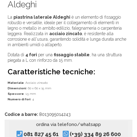
Aldeghi
La
piastrina laterale Aldeghi
è un elemento di fissaggio
robusto e versatile, ideale per il collegamento di elementi in
legno o metallo in ambito edilizio, falegnameria o carpenteria
leggera. Realizzata in
acciaio zincato
, è resistente alla
corrosione e all'usura, garantendo solidità e lunga durata anche
in ambienti umidi o all’aperto.
Dotata di
4 fori
per una
fissaggio stabile
, ha una struttura
piegata a L con rinforzo da 15 mm.
Caratteristiche tecniche:
Materiale
: Acciaio zincato
Dimensioni
: 60 x 60 x 15 mm
Spessore
: 1,5 mm
Numero di fori
: 4
Codice a barre:
8013095014243
ordina via telefono/whatsapp
081 827 45 61
(+39) 334 89 26 600