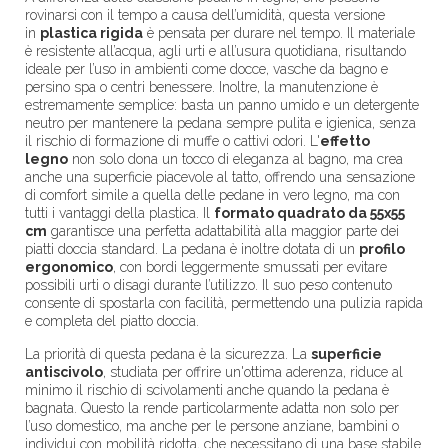
rovinarsi con il tempo a causa dell’umidità, questa versione
in
plastica rigida
è pensata per durare nel tempo. Il materiale
è resistente all’acqua, agli urti e all’usura quotidiana, risultando
ideale per l’uso in ambienti come docce, vasche da bagno e
persino spa o centri benessere. Inoltre, la manutenzione è
estremamente semplice: basta un panno umido e un detergente
neutro per mantenere la pedana sempre pulita e igienica, senza
il rischio di formazione di muffe o cattivi odori. L'
effetto
legno
non solo dona un tocco di eleganza al bagno, ma crea
anche una superficie piacevole al tatto, offrendo una sensazione
di comfort simile a quella delle pedane in vero legno, ma con
tutti i vantaggi della plastica. Il
formato quadrato da 55x55
cm
garantisce una perfetta adattabilità alla maggior parte dei
piatti doccia standard. La pedana è inoltre dotata di un
profilo
ergonomico
, con bordi leggermente smussati per evitare
possibili urti o disagi durante l’utilizzo. Il suo peso contenuto
consente di spostarla con facilità, permettendo una pulizia rapida
e completa del piatto doccia.
La priorità di questa pedana è la sicurezza. La
superficie
antiscivolo
, studiata per offrire un'ottima aderenza, riduce al
minimo il rischio di scivolamenti anche quando la pedana è
bagnata. Questo la rende particolarmente adatta non solo per
l’uso domestico, ma anche per le persone anziane, bambini o
individui con mobilità ridotta, che necessitano di una base stabile