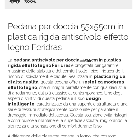
300€
Pedana per doccia 55x55cm in
plastica rigida antiscivolo effetto
legno Feridras
La
pedana antiscivolo per doccia 55x55cm in plastica
rigida effetto legno Feridras
è progettata per garantire il
massimo della stabilità e del comfort sotto i piedi, riducendo il
rischio di scivolamenti e cadute. Realizzata in
plastica rigida
di alta qualità
, questa pedana offre un’
estetica moderna
effetto legno
, che si integra perfettamente con qualsiasi stile
di arredamento, dal più classico al contemporaneo. Uno degli
aspetti distintivi di questa pedana è il suo
design
intelligente
, caratterizzato da una superficie strutturata e una
serie di fessure strategicamente posizionate per garantire il
drenaggio immediato dell'acqua. Questa soluzione evita ristagni
e contribuisce a mantenere la superficie asciutta, migliorando la
sicurezza e la sensazione di comfort durante l’uso.
A differenza delle classiche pedane in legno, che possono