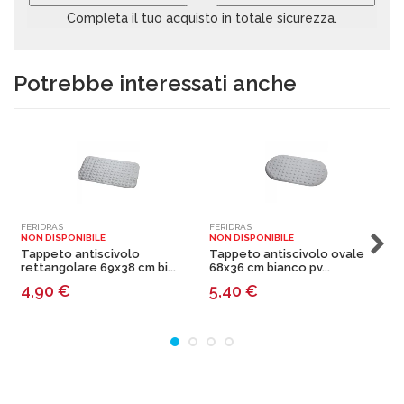
Completa il tuo acquisto in totale sicurezza.
Potrebbe interessati anche
FERIDRAS
FERIDRAS
F
NON DISPONIBILE
NON DISPONIBILE
N
Tappeto antiscivolo
Tappeto antiscivolo ovale
T
rettangolare 69x38 cm bi...
68x36 cm bianco pv...
q
4,90
€
5,40
€