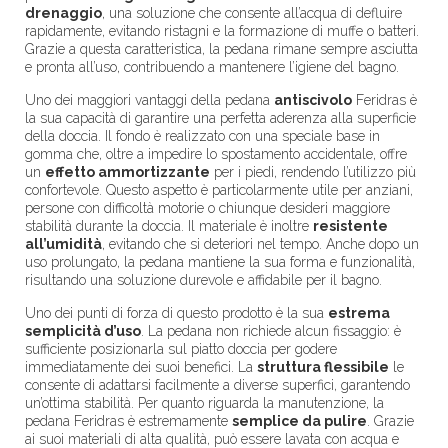
drenaggio
, una soluzione che consente all’acqua di defluire
rapidamente, evitando ristagni e la formazione di muffe o batteri.
Grazie a questa caratteristica, la pedana rimane sempre asciutta
e pronta all’uso, contribuendo a mantenere l’igiene del bagno.
Uno dei maggiori vantaggi della pedana
antiscivolo
Feridras è
la sua capacità di garantire una perfetta aderenza alla superficie
della doccia. Il fondo è realizzato con una speciale base in
gomma che, oltre a impedire lo spostamento accidentale, offre
un
effetto ammortizzante
per i piedi, rendendo l’utilizzo più
confortevole. Questo aspetto è particolarmente utile per anziani,
persone con difficoltà motorie o chiunque desideri maggiore
stabilità durante la doccia. Il materiale è inoltre
resistente
all’umidità
, evitando che si deteriori nel tempo. Anche dopo un
uso prolungato, la pedana mantiene la sua forma e funzionalità,
risultando una soluzione durevole e affidabile per il bagno.
Uno dei punti di forza di questo prodotto è la sua
estrema
semplicità d’uso
. La pedana non richiede alcun fissaggio: è
sufficiente posizionarla sul piatto doccia per godere
immediatamente dei suoi benefici. La
struttura flessibile
le
consente di adattarsi facilmente a diverse superfici, garantendo
un’ottima stabilità. Per quanto riguarda la manutenzione, la
pedana Feridras è estremamente
semplice da pulire
. Grazie
ai suoi materiali di alta qualità, può essere lavata con acqua e