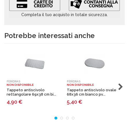
Completa il tuo acquisto in totale sicurezza.
Potrebbe interessati anche
FERIDRAS
FERIDRAS
F
NON DISPONIBILE
NON DISPONIBILE
N
Tappeto antiscivolo
Tappeto antiscivolo ovale
T
rettangolare 69x38 cm bi...
68x36 cm bianco pv...
q
4,90
€
5,40
€