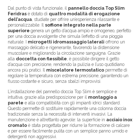
Dal punto di vista funzionale, il
pannello doccia Top Slim
Feridras
è dotato di
quattro modalità di erogazione
dell’acqua
, studiate per offrire un’esperienza rilassante e
personalizzabile. Il
soffione integrato nella parte
superiore
genera un getto d’acqua ampio e omogeneo, perfetto
per una doccia avvolgente che simula l’effetto di una pioggia
naturale. I
microgetti idromassaggio laterali
offrono un
massaggio delicato e rigenerante, favorendo la distensione
muscolare e migliorando la circolazione sanguigna. Grazie
alla
doccetta con flessibile
, è possibile dirigere il getto
d’acqua con precisione, rendendo la pulizia e l’uso quotidiano
ancora più pratici. Il
miscelatore termostatico
permette di
regolare la temperatura con estrema precisione, garantendo un
flusso costante e sicuro, senza sbalzi improvvisi.
L’installazione del pannello doccia Top Slim è semplice e
intuitiva, grazie alla predisposizione per il
montaggio a
parete
e alla compatibilità con gli impianti idrici standard.
Questo permette di sostituire rapidamente una colonna doccia
tradizionale senza la necessità di interventi invasivi. La
manutenzione è altrettanto agevole: la superficie in
acciaio inox
cromato
è stata progettata per ridurre la formazione di calcare
e per essere facilmente pulita con un semplice panno umido e
detergenti non aggressivi.