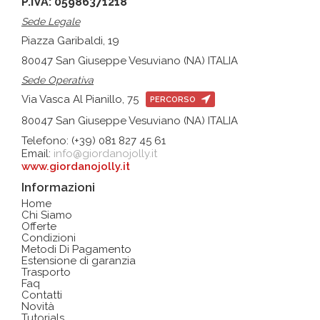
P.IVA: 05986371218
Sede Legale
Piazza Garibaldi, 19
80047 San Giuseppe Vesuviano (NA) ITALIA
Sede Operativa
Via Vasca Al Pianillo, 75
PERCORSO
80047 San Giuseppe Vesuviano (NA) ITALIA
Telefono: (+39) 081 827 45 61
Email:
info@giordanojolly.it
www.giordanojolly.it
Informazioni
Home
Chi Siamo
Offerte
Condizioni
Metodi Di Pagamento
Estensione di garanzia
Trasporto
Faq
Contatti
Novità
Tutorials