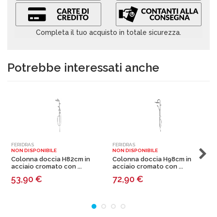
Completa il tuo acquisto in totale sicurezza.
Potrebbe interessati anche
FERIDRAS
FERIDRAS
F
NON DISPONIBILE
NON DISPONIBILE
N
Colonna doccia H82cm in
Colonna doccia H98cm in
acciaio cromato con ...
acciaio cromato con ...
a
53,90
€
72,90
€