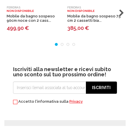
FERIDRAS
FERIDRAS
F
NON DISPONIBILE
NON DISPONIBILE
N
Mobile da bagno sospeso
Mobile da bagno sospeso 75
90cm noce con 2 cass...
cm 2 cassetti bia...
c
499,90
€
385,00
€
Iscriviti alla newsletter e ricevi subito
uno sconto sul tuo prossimo ordine!
ISCRIVITI
Accetto l'informativa sulla
Privacy