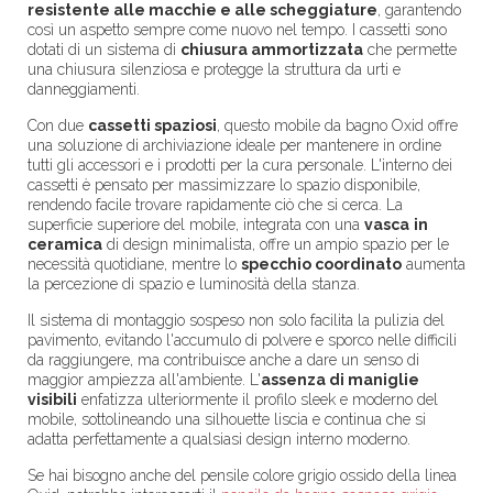
resistente alle macchie e alle scheggiature
, garantendo
così un aspetto sempre come nuovo nel tempo. I cassetti sono
dotati di un sistema di
chiusura ammortizzata
che permette
una chiusura silenziosa e protegge la struttura da urti e
danneggiamenti.
Con due
cassetti spaziosi
, questo mobile da bagno Oxid offre
una soluzione di archiviazione ideale per mantenere in ordine
tutti gli accessori e i prodotti per la cura personale. L'interno dei
cassetti è pensato per massimizzare lo spazio disponibile,
rendendo facile trovare rapidamente ciò che si cerca. La
superficie superiore del mobile, integrata con una
vasca
in
ceramica
di design minimalista, offre un ampio spazio per le
necessità quotidiane, mentre lo
specchio coordinato
aumenta
la percezione di spazio e luminosità della stanza.
Il sistema di montaggio sospeso non solo facilita la pulizia del
pavimento, evitando l'accumulo di polvere e sporco nelle difficili
da raggiungere, ma contribuisce anche a dare un senso di
maggior ampiezza all'ambiente. L'
assenza di maniglie
visibili
enfatizza ulteriormente il profilo sleek e moderno del
mobile, sottolineando una silhouette liscia e continua che si
adatta perfettamente a qualsiasi design interno moderno.
Se hai bisogno anche del pensile colore grigio ossido della linea