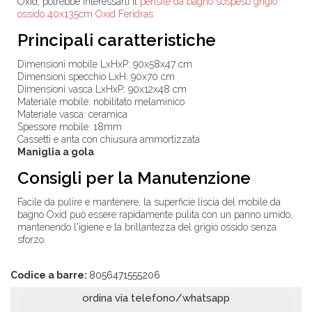
Oxid, potrebbe interessarti il
pensile da bagno sospeso grigio
ossido 40x135cm Oxid Feridras
Principali caratteristiche
Dimensioni mobile LxHxP: 90x58x47 cm
Dimensioni specchio LxH: 90x70 cm
Dimensioni vasca LxHxP: 90x12x48 cm
Materiale mobile: nobilitato melaminico
Materiale vasca: ceramica
Spessore mobile: 18mm
Cassetti e anta con chiusura ammortizzata
Maniglia a gola
Consigli per la Manutenzione
Facile da pulire e mantenere, la superficie liscia del mobile da
bagno Oxid può essere rapidamente pulita con un panno umido,
mantenendo l'igiene e la brillantezza del grigio ossido senza
sforzo.
Codice a barre:
8056471555206
ordina via telefono/whatsapp