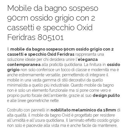
Mobile da bagno sospeso
90cm ossido grigio con 2
cassetti e specchio Oxid
Feridras 805101
Il
m
obile da bagno sospeso 90cm ossido grigio con 2
cassetti e specchio Oxid Feridras
rappresenta una
soluzione ideale per chi desidera unire l'
eleganza
contemporanea
alla praticità quotidiana. La finitura in
ossido
grigio
non solo conferisce un tocco di classe e modernità ma è
anche estremamente versatile, permettendo di integrare il
mobile in una vasta gamma di stili decorativi da quello
minimalista a quello più industriale. Questo mobile da bagno
non è solo un elemento funzionale ma si pone come vero e
proprio punto focale dell'ambiente, grazie al suo
design pulito
e alle linee geometriche nette.
Costruito con pannelli in
nobilitato melaminico da 18mm
di
alta qualità, il mobile da bagno Oxid è progettato per resistere
all'umidità e all'usura quotidiana. Il laminato effetto ossido grigio
non solo è piacevole alla vista ma è anche facile da mantenere,