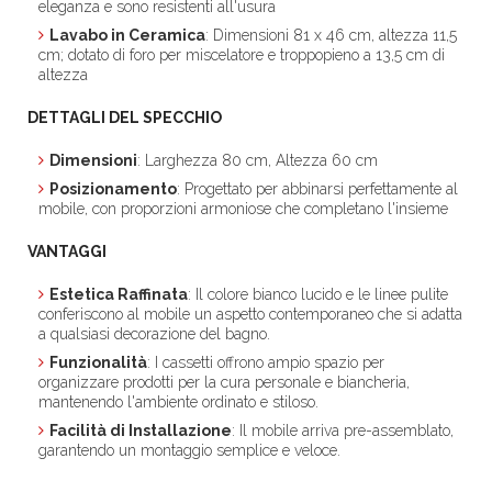
eleganza e sono resistenti all'usura
Lavabo in Ceramica
: Dimensioni 81 x 46 cm, altezza 11,5
cm; dotato di foro per miscelatore e troppopieno a 13,5 cm di
altezza
DETTAGLI DEL SPECCHIO
Dimensioni
: Larghezza 80 cm, Altezza 60 cm
Posizionamento
: Progettato per abbinarsi perfettamente al
mobile, con proporzioni armoniose che completano l'insieme
VANTAGGI
Estetica Raffinata
: Il colore bianco lucido e le linee pulite
conferiscono al mobile un aspetto contemporaneo che si adatta
a qualsiasi decorazione del bagno.
Funzionalità
: I cassetti offrono ampio spazio per
organizzare prodotti per la cura personale e biancheria,
mantenendo l'ambiente ordinato e stiloso.
Facilità di Installazione
: Il mobile arriva pre-assemblato,
garantendo un montaggio semplice e veloce.