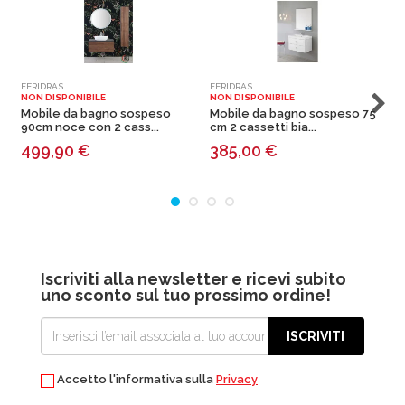
FERIDRAS
FERIDRAS
F
NON DISPONIBILE
NON DISPONIBILE
N
Mobile da bagno sospeso
Mobile da bagno sospeso 75
90cm noce con 2 cass...
cm 2 cassetti bia...
c
499,90
€
385,00
€
Iscriviti alla newsletter e ricevi subito
uno sconto sul tuo prossimo ordine!
ISCRIVITI
Accetto l'informativa sulla
Privacy