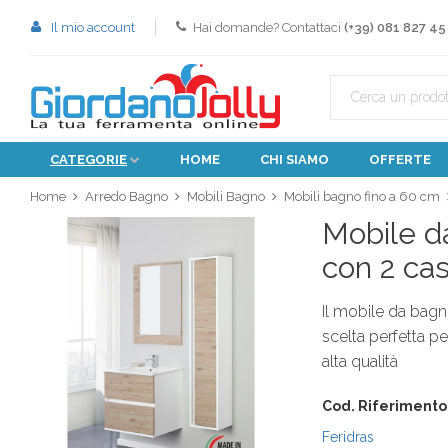
Il mio account
Hai domande? Contattaci
(+39) 081 827 45
CATEGORIE
HOME
CHI SIAMO
OFFERTE
Home
Arredo Bagno
Mobili Bagno
Mobili bagno fino a 60 cm
Mobile d
con 2 cas
Il mobile da bag
scelta perfetta p
alta qualità
Cod. Riferimento
Feridras