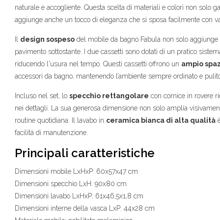
naturale e accogliente. Questa scelta di materiali e colori non solo g
aggiunge anche un tocco di eleganza che si sposa facilmente con var
Il
design sospeso
del mobile da bagno Fabula non solo aggiunge le
pavimento sottostante. I due cassetti sono dotati di un pratico siste
riducendo l'usura nel tempo. Questi cassetti offrono un
ampio spaz
accessori da bagno, mantenendo l’ambiente sempre ordinato e pulito
Incluso nel set, lo
specchio rettangolare
con cornice in rovere r
nei dettagli. La sua generosa dimensione non solo amplia visivament
routine quotidiana. Il lavabo in
ceramica bianca di alta qualità
è
facilità di manutenzione.
Principali caratteristiche
Dimensioni mobile LxHxP: 60x57x47 cm
Dimensioni specchio LxH: 90x80 cm
Dimensioni lavabo LxHxP: 61x46,5x1,8 cm
Dimensioni interne della vasca LxP: 44x28 cm