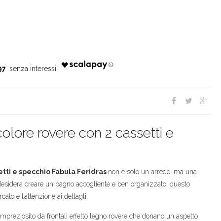
97
ore rovere con 2 cassetti e
tti e specchio Fabula Feridras
non è solo un arredo, ma una
i desidera creare un bagno accogliente e ben organizzato, questo
ato e l’attenzione ai dettagli.
impreziosito da frontali effetto legno rovere che donano un aspetto