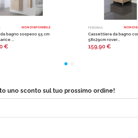
NON DISPONIBILE
NON DIS
S
FERIDRAS
 da bagno sospeso 55 cm
Cassettiera da bagno co
arice ...
58x29cm rover...
00
€
159,90
€
bito uno sconto sul tuo prossimo ordine!