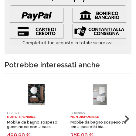
Completa il tuo acquisto in totale sicurezza.
Potrebbe interessati anche
FERIDRAS
FERIDRAS
F
NON DISPONIBILE
NON DISPONIBILE
N
Mobile da bagno sospeso
Mobile da bagno sospeso 75
90cm noce con 2 cass...
cm 2 cassetti bia...
c
499,90
€
385,00
€