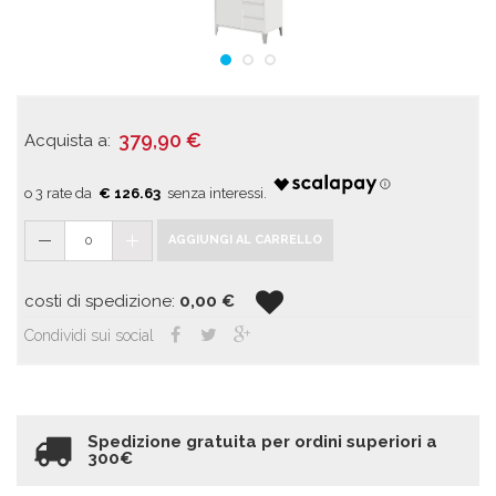
379,90
€
Acquista a:
€ 126.63
0
AGGIUNGI AL CARRELLO
costi di spedizione:
0,00
€
Condividi sui social
Spedizione gratuita per ordini superiori a
300€