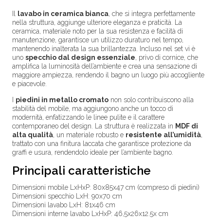
Il
lavabo in ceramica bianca
, che si integra perfettamente
nella struttura, aggiunge ulteriore eleganza e praticità. La
ceramica, materiale noto per la sua resistenza e facilità di
manutenzione, garantisce un utilizzo duraturo nel tempo,
mantenendo inalterata la sua brillantezza. Incluso nel set vi è
uno
specchio dal design essenziale
, privo di cornice, che
amplifica la luminosità dell’ambiente e crea una sensazione di
maggiore ampiezza, rendendo il bagno un luogo più accogliente
e piacevole.
I
piedini in metallo cromato
non solo contribuiscono alla
stabilità del mobile, ma aggiungono anche un tocco di
modernità, enfatizzando le linee pulite e il carattere
contemporaneo del design. La struttura è realizzata in
MDF di
alta qualità
, un materiale robusto e
resistente all’umidità
,
trattato con una finitura laccata che garantisce protezione da
graffi e usura, rendendolo ideale per l’ambiente bagno.
Principali caratteristiche
Dimensioni mobile LxHxP: 80x85x47 cm (compreso di piedini)
Dimensioni specchio LxH: 90x70 cm
Dimensioni lavabo LxH: 81x46 cm
Dimensioni interne lavabo LxHxP: 46,5x26x12.5x cm