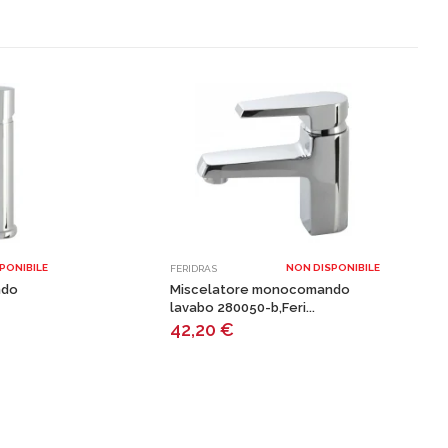
PONIBILE
NON DISPONIBILE
FERIDRAS
ndo
Miscelatore monocomando
lavabo 280050-b,Feri...
42,20
€