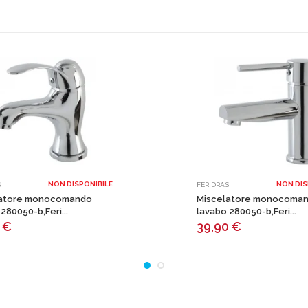
NON DISPONIBILE
NON DIS
S
FERIDRAS
latore monocomando
Miscelatore monocoma
280050-b,Feri...
lavabo 280050-b,Feri...
0
€
39,90
€