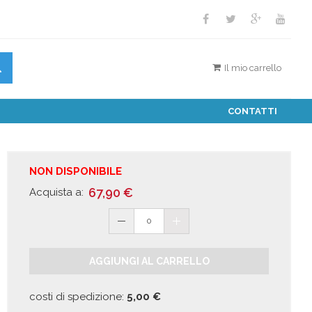
Il mio carrello
CONTATTI
NON DISPONIBILE
67,90
€
Acquista a:
0
AGGIUNGI AL CARRELLO
costi di spedizione:
5,00
€