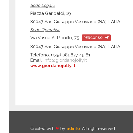
Sede Legale
Piazza Garibaldi, 19
80047 San Giuseppe Vesuviano (NA) ITALIA
Sede Operativa
Via Vasca Al Pianillo, 75
PERCORSO
80047 San Giuseppe Vesuviano (NA) ITALIA
Telefono: (+39) 081 827 45 61
Email:
info@giordanojolly.it
www.giordanojolly.it
Created with
❤
by
adinfo
. All right reserved