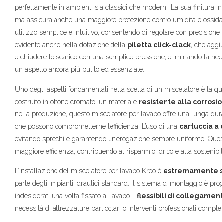
perfettamente in ambienti sia classici che moderni. La sua finitura i
ma assicura anche una maggiore protezione contro umidità e ossi
utilizzo semplice e intuitivo, consentendo di regolare con precisione s
evidente anche nella dotazione della
piletta click-clack
, che aggi
e chiudere lo scarico con una semplice pressione, eliminando la nece
un aspetto ancora più pulito ed essenziale.
Uno degli aspetti fondamentali nella scelta di un miscelatore è la qua
costruito in ottone cromato, un materiale
resistente alla corrosio
nella produzione, questo miscelatore per lavabo offre una lunga dur
che possono comprometterne l’efficienza. L’uso di una
cartuccia a 
evitando sprechi e garantendo un’erogazione sempre uniforme. Questa 
maggiore efficienza, contribuendo al risparmio idrico e alla sostenibi
L’installazione del miscelatore per lavabo Kreo è
estremamente 
parte degli impianti idraulici standard. Il sistema di montaggio è pro
indesiderati una volta fissato al lavabo. I
flessibili di collegamen
necessità di attrezzature particolari o interventi professionali comple