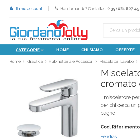
Il mio account
Hai domande? Contattaci
(+39) 081 827 45
CATEGORIE
HOME
CHI SIAMO
OFFERTE
Home
Idraulica
Rubinetteria e Accessori
Miscelatori Lavabo
Miscelato
cromato c
Il miscelatore pe
per chi cerca un 
bagno
Cod. Riferimento
Feridras