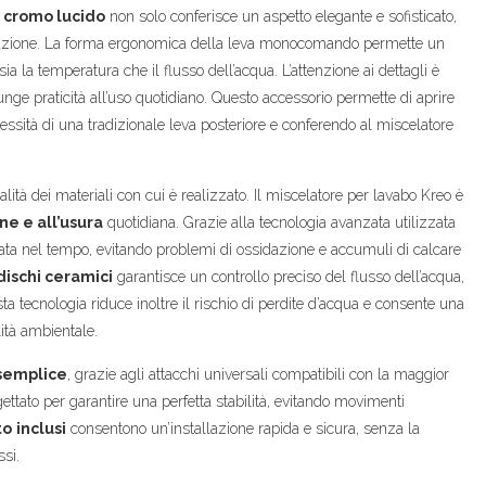
n
cromo lucido
non solo conferisce un aspetto elegante e sofisticato,
dazione. La forma ergonomica della leva monocomando permette un
ia la temperatura che il flusso dell’acqua. L’attenzione ai dettagli è
unge praticità all’uso quotidiano. Questo accessorio permette di aprire
ssità di una tradizionale leva posteriore e conferendo al miscelatore
lità dei materiali con cui è realizzato. Il miscelatore per lavabo Kreo è
ne e all’usura
quotidiana. Grazie alla tecnologia avanzata utilizzata
ata nel tempo, evitando problemi di ossidazione e accumuli di calcare
dischi ceramici
garantisce un controllo preciso del flusso dell’acqua,
tecnologia riduce inoltre il rischio di perdite d’acqua e consente una
lità ambientale.
semplice
, grazie agli attacchi universali compatibili con la maggior
gettato per garantire una perfetta stabilità, evitando movimenti
to
inclusi
consentono un’installazione rapida e sicura, senza la
ssi.