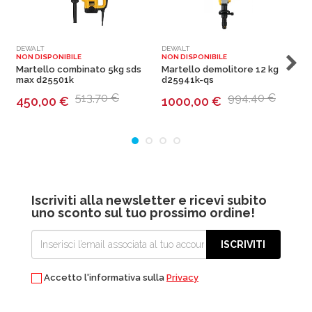
DEWALT
DEWALT
B
NON DISPONIBILE
NON DISPONIBILE
N
Martello combinato 5kg sds
Martello demolitore 12 kg
M
max d25501k
d25941k-qs
W
513,70 €
994,40 €
450,00
€
1000,00
€
Iscriviti alla newsletter e ricevi subito
uno sconto sul tuo prossimo ordine!
ISCRIVITI
Accetto l'informativa sulla
Privacy