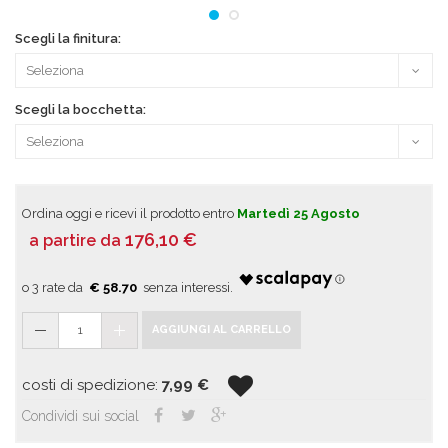
Scegli la finitura:
Scegli la bocchetta:
Ordina oggi e ricevi il prodotto entro
Martedì 25 Agosto
176,10
€
a partire da
€ 58.70
1
AGGIUNGI AL CARRELLO
costi di spedizione:
7,99
€
Condividi sui social