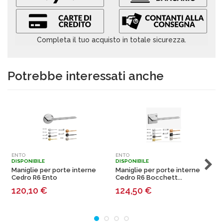
Completa il tuo acquisto in totale sicurezza.
Potrebbe interessati anche
ENTO
ENTO
E
DISPONIBILE
DISPONIBILE
D
Maniglie per porte interne
Maniglie per porte interne
M
Cedro R6 Ento
Cedro R6 Bocchett...
E
120,10
€
124,50
€