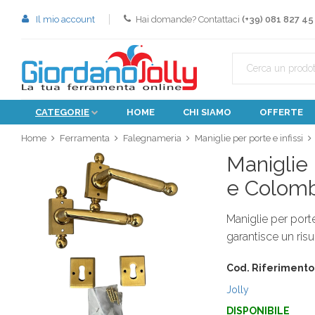
Il mio account
Hai domande? Contattaci
(+39) 081 827 45
CATEGORIE
HOME
CHI SIAMO
OFFERTE
Home
Ferramenta
Falegnameria
Maniglie per porte e infissi
Maniglie 
e Colom
Maniglie per port
garantisce un risul
Cod. Riferimento
Jolly
DISPONIBILE