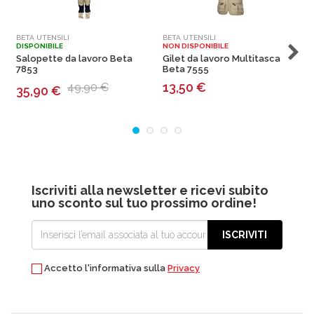
BETA UTENSILI
BETA UTENSILI
B
DISPONIBILE
NON DISPONIBILE
D
Salopette da lavoro Beta
Gilet da lavoro Multitasca
M
7853
Beta 7555
13,50
€
49,90 €
35,90
€
Iscriviti alla newsletter e ricevi subito
uno sconto sul tuo prossimo ordine!
ISCRIVITI
Accetto l'informativa sulla
Privacy