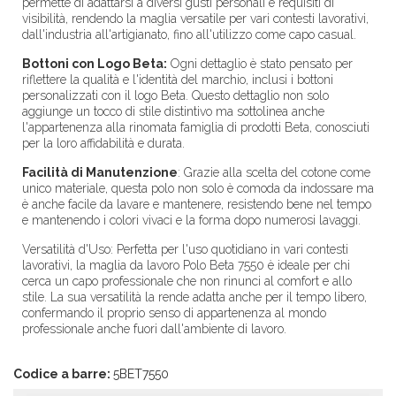
permette di adattarsi a diversi gusti personali e requisiti di
visibilità, rendendo la maglia versatile per vari contesti lavorativi,
dall'industria all'artigianato, fino all'utilizzo come capo casual.
Bottoni con Logo Beta:
Ogni dettaglio è stato pensato per
riflettere la qualità e l'identità del marchio, inclusi i bottoni
personalizzati con il logo Beta. Questo dettaglio non solo
aggiunge un tocco di stile distintivo ma sottolinea anche
l'appartenenza alla rinomata famiglia di prodotti Beta, conosciuti
per la loro affidabilità e durata.
Facilità di Manutenzione
: Grazie alla scelta del cotone come
unico materiale, questa polo non solo è comoda da indossare ma
è anche facile da lavare e mantenere, resistendo bene nel tempo
e mantenendo i colori vivaci e la forma dopo numerosi lavaggi.
Versatilità d'Uso
: Perfetta per l'uso quotidiano in vari contesti
lavorativi, la maglia da lavoro Polo Beta 7550 è ideale per chi
cerca un capo professionale che non rinunci al comfort e allo
stile. La sua versatilità la rende adatta anche per il tempo libero,
confermando il proprio senso di appartenenza al mondo
professionale anche fuori dall'ambiente di lavoro.
Codice a barre:
5BET7550