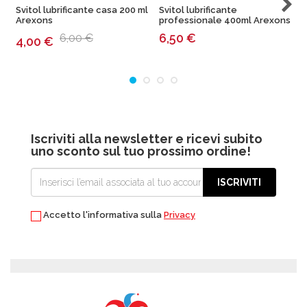
Svitol lubrificante casa 200 ml
Svitol lubrificante
S
Arexons
professionale 400ml Arexons
D
6,50
€
6,00 €
4,00
€
Iscriviti alla newsletter e ricevi subito
uno sconto sul tuo prossimo ordine!
ISCRIVITI
Accetto l'informativa sulla
Privacy