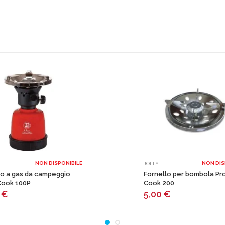
NON DISPONIBILE
NON DIS
JOLLY
lo a gas da campeggio
Fornello per bombola Pr
Cook 100P
Cook 200
0
€
5,00
€