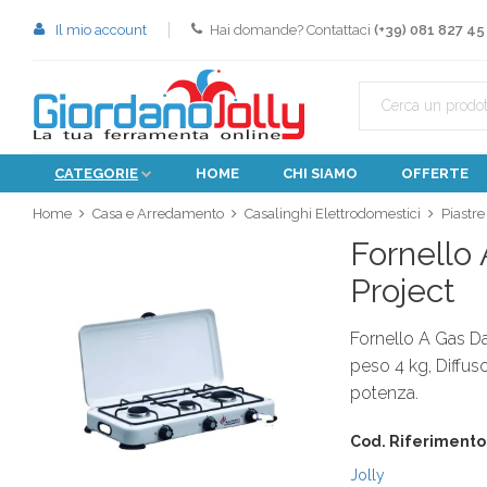
Il mio account
Hai domande? Contattaci
(+39) 081 827 45
CATEGORIE
HOME
CHI SIAMO
OFFERTE
Home
Casa e Arredamento
Casalinghi Elettrodomestici
Piastre
Fornello
Project
Fornello A Gas Da 
peso 4 kg, Diffuso
potenza.
Cod. Riferimento
Jolly