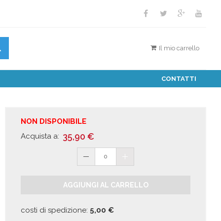
Il mio carrello
CONTATTI
NON DISPONIBILE
35,90
€
Acquista a:
0
AGGIUNGI AL CARRELLO
costi di spedizione:
5,00
€