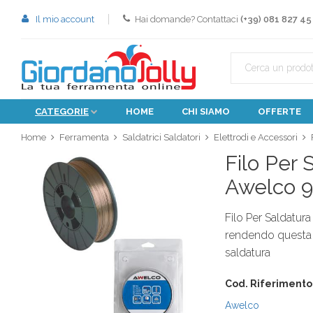
Il mio account
Hai domande? Contattaci
(+39) 081 827 45
CATEGORIE
HOME
CHI SIAMO
OFFERTE
Home
Ferramenta
Saldatrici Saldatori
Elettrodi e Accessori
Filo Per
Awelco 
Filo Per Saldatur
rendendo questa bo
saldatura
Cod. Riferimento
Awelco