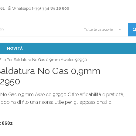
 61
Whatsapp
(+39) 334 89 26 600
Tutte le categorie
NOVITÀ
Filo Per Saldatura No Gas 0,9mm Awelco 92950
 Saldatura No Gas 0,9mm
92950
a No Gas 0,9mm Awelco 92950 Offre affidabilità e praticità,
bina di filo una risorsa utile per gli appassionati di
: 8682