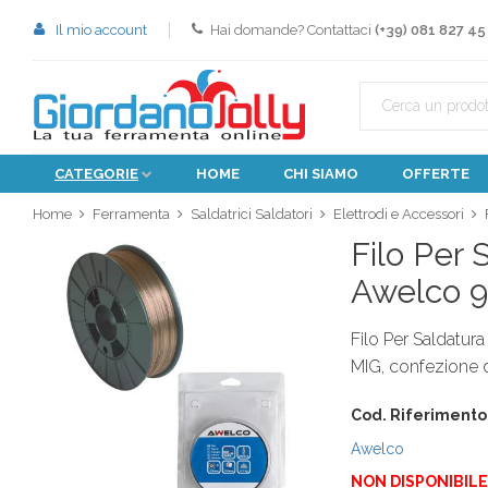
Il mio account
Hai domande? Contattaci
(+39) 081 827 45
CATEGORIE
HOME
CHI SIAMO
OFFERTE
Home
Ferramenta
Saldatrici Saldatori
Elettrodi e Accessori
Filo Per
Awelco 9
Filo Per Saldatur
MIG, confezione d
Cod. Riferimento
Awelco
NON DISPONIBILE