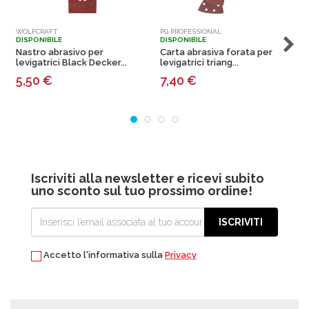
WOLFCRAFT
PG PROFESSIONAL
P
DISPONIBILE
DISPONIBILE
D
Nastro abrasivo per
Carta abrasiva forata per
C
levigatrici Black Decker...
levigatrici triang...
l
5,50
€
7,40
€
Iscriviti alla newsletter e ricevi subito
uno sconto sul tuo prossimo ordine!
ISCRIVITI
Accetto l'informativa sulla
Privacy