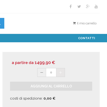
Il mio carrello
CONTATTI
1499,90
€
a partire da
0
AGGIUNGI AL CARRELLO
costi di spedizione:
0,00
€