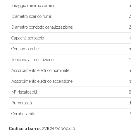
Tiraggio minimo camino:
m
Diametro scarico fumi:
Diametro condotto canalizzazione:
Capacità serbatoio:
K
Consumo pellet:
m
Tensione alimentazione:
2
Assorbimento elettrico nominale:
m
Assorbimento elettrico accensione:
3
M³ riscaldabili:
8
Rumorosità:
d
Combustibile:
P
Codice a barre:
2VICSP20000410