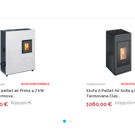
NON DISPONIBILE
NON DIS
ANA
TERMOVANA
 pellet air Prima 4.7 kW
Stufa A Pellet Air Sofia 
rmova...
Termovana Clas...
899,90 €
1299,00 
50
€
1060,00
€