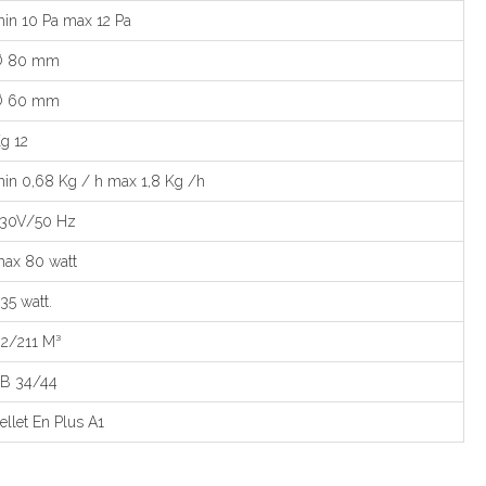
in 10 Pa max 12 Pa
Ø 80 mm
Ø 60 mm
g 12
in 0,68 Kg / h max 1,8 Kg /h
30V/50 Hz
ax 80 watt
35 watt.
2/211 M³
B 34/44
ellet En Plus A1