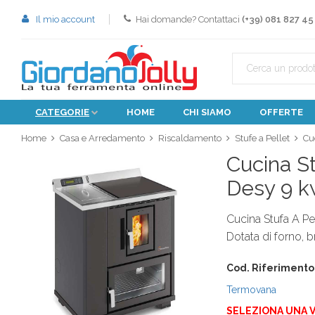
Il mio account
Hai domande? Contattaci
(+39) 081 827 45
CATEGORIE
HOME
CHI SIAMO
OFFERTE
Home
Casa e Arredamento
Riscaldamento
Stufe a Pellet
Cu
Cucina St
Desy 9 k
Cucina Stufa A Pe
Dotata di forno, b
Cod. Riferimento
Termovana
SELEZIONA UNA 