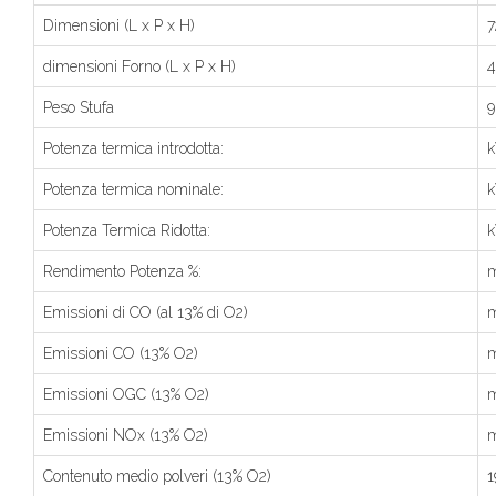
Dimensioni (L x P x H)
7
dimensioni Forno (L x P x H)
4
Peso Stufa
9
Potenza termica introdotta:
k
Potenza termica nominale:
Potenza Termica Ridotta:
k
Rendimento Potenza %:
m
Emissioni di CO (al 13% di O2)
m
Emissioni CO (13% O2)
m
Emissioni OGC (13% O2)
Emissioni NOx (13% O2)
m
Contenuto medio polveri (13% O2)