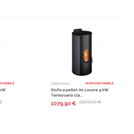
PONIBILE
NON DISPONIBILE
TERMOVANA
9 kW
Stufa a pellet Air Louvre 9 kW
Termovana cla...
€
2207,00 €
1079,90
€