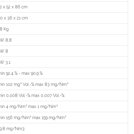
2 x 52 x 86 cm
0 x 36 x 21 cm
8 Kg
W 8,8
kW 8
W 3,1
in 92,4 % - max 90,9 %
in 102 mg³ Vol.-% max 83 mg/Nm³
in 0,008 Vol.-% max 0,007 Vol.-%
min 4 mg/Nm³ max 1 mg/Nm³
in 156 mg/Nm³ max 159 mg/Nm³
19,8 mg/Nm3