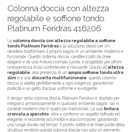
Colonna doccia con altezza
regolabile e soffione tondo
Platinum Feridras 416206
La
colonna doccia con altezza regolabile e soffione
tondo Platinum Feridras
è la soluzione ideale per chi
desidera trasformare il proprio bagno in un ambiente moderno e
funzionale. Questo sistema doccia, caratterizzato da linee
eleganti e da una finitura cromata lucida, è progettato per offrire
un’esperienza d’uso confortevole e rilassante. Grazie all’
altezza
regolabile
, alla presenza di un
ampio soffione tondo ultra
slim
e a una
doccetta multifunzionale
, questa colonna
doccia si adatta perfettamente a ogni esigenza, garantendo
praticità e un getto d’acqua uniforme e avvolgente.
Il design della colonna doccia Platinum Feridras è studiato per
integrarsi armoniosamente in qualsiasi ambiente bagno, sia in
contesti moderni che in quelli più tradizionali. La sua
finitura
cromata a specchio
, oltre a conferire un aspetto raffinato ed
elegante, è resistente all’umidità e alla corrosione, garantendo
una lunga durata nel tempo. Il profilo sottile e le linee pulite della
struttura rendono questa colonna doccia non solo un elemento