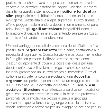
pratico, ma anche un vero e proprio complemento d’arredo
capace di valorizzare l’estetica del bagno. Uno degli elementi
distintivi di questo sistema doccia è il
soffione tondo ultra
slim
, progettato per distribuire l’acqua in modo uniforme e
avvolgente. Grazie alla sua ampia superficie, il getto simula un
effetto pioggia, trasformando la doccia in un momento di puro
relax. Inoltre, gli
ugelli anticalcare
integrati riducono la
formazione di depositi minerali, garantendo sempre un flusso
ottimale e facilitando la manutenzione.
Uno dei vantaggi principali della colonna doccia Platinum è la
possibilità di
regolare l’altezza
della barra, adattandola alle
necessità di ogni utente. Questa funzione è particolarmente utile
in famiglie con persone di altezze diverse, permettendo a
ciascun componente di trovare la posizione ideale per una
doccia confortevole. Il sistema di regolazione è semplice e
intuitivo, garantendo un utilizzo pratico e immediato. Oltre al
soffione principale, la colonna è dotata di una
doccetta
ergonomica
, perfetta per chi desidera un maggiore controllo
sul flusso d’acqua. La doccetta, collegata a un
flessibile in
acciaio antitorsione
, è caratterizzata da diverse modalità di
getto, che possono essere selezionate in base alle preferenze
personali. Dalla modalità a pioggia a quella a getto più
concentrato, questa funzione aggiunge versatilità al sistema
doccia, rendendolo adatto sia per un lavaggio veloce che per un