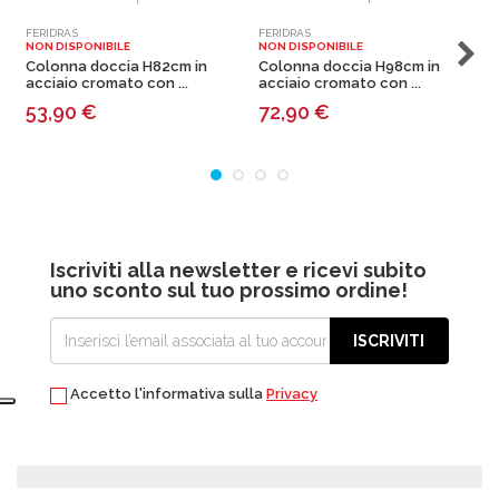
FERIDRAS
FERIDRAS
F
NON DISPONIBILE
NON DISPONIBILE
N
Colonna doccia H82cm in
Colonna doccia H98cm in
acciaio cromato con ...
acciaio cromato con ...
a
53,90
€
72,90
€
Iscriviti alla newsletter e ricevi subito
uno sconto sul tuo prossimo ordine!
ISCRIVITI
Accetto l'informativa sulla
Privacy