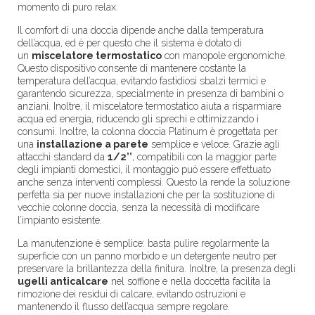
momento di puro relax.
Il comfort di una doccia dipende anche dalla temperatura
dell’acqua, ed è per questo che il sistema è dotato di
un
miscelatore termostatico
con manopole ergonomiche.
Questo dispositivo consente di mantenere costante la
temperatura dell’acqua, evitando fastidiosi sbalzi termici e
garantendo sicurezza, specialmente in presenza di bambini o
anziani. Inoltre, il miscelatore termostatico aiuta a risparmiare
acqua ed energia, riducendo gli sprechi e ottimizzando i
consumi. Inoltre, la colonna doccia Platinum è progettata per
una
installazione a parete
semplice e veloce. Grazie agli
attacchi standard da
1/2’’
, compatibili con la maggior parte
degli impianti domestici, il montaggio può essere effettuato
anche senza interventi complessi. Questo la rende la soluzione
perfetta sia per nuove installazioni che per la sostituzione di
vecchie colonne doccia, senza la necessità di modificare
l’impianto esistente.
La manutenzione è semplice: basta pulire regolarmente la
superficie con un panno morbido e un detergente neutro per
preservare la brillantezza della finitura. Inoltre, la presenza degli
ugelli anticalcare
nel soffione e nella doccetta facilita la
rimozione dei residui di calcare, evitando ostruzioni e
mantenendo il flusso dell’acqua sempre regolare.