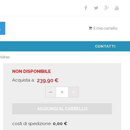
Il mio carrello
CONTATTI
ridras
NON DISPONIBILE
239,90
€
Acquista a:
0
AGGIUNGI AL CARRELLO
costi di spedizione:
0,00
€