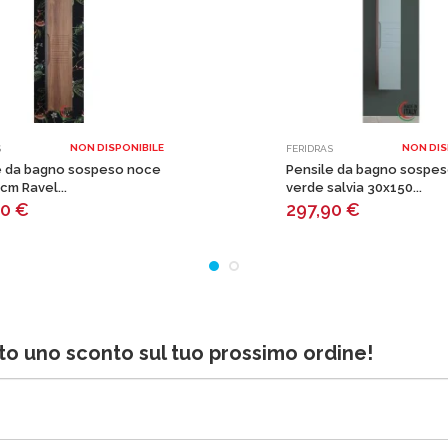
NON DISPONIBILE
NON DIS
S
FERIDRAS
e da bagno sospeso noce
Pensile da bagno sospe
cm Ravel...
verde salvia 30x150...
90
€
297,90
€
bito uno sconto sul tuo prossimo ordine!