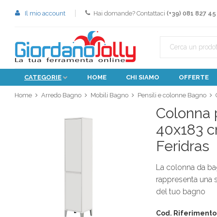
Il mio account
Hai domande? Contattaci
(+39) 081 827 45
CATEGORIE
HOME
CHI SIAMO
OFFERTE
Home
Arredo Bagno
Mobili Bagno
Pensili e colonne Bagno
Colonna 
40x183 c
Feridras
La colonna da ba
rappresenta una s
del tuo bagno
Cod. Riferimento