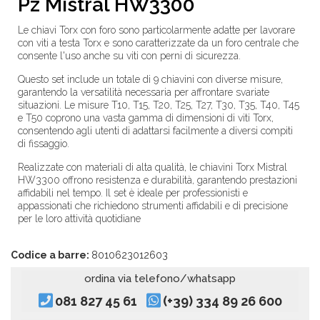
Pz Mistral HW3300
Le chiavi Torx con foro sono particolarmente adatte per lavorare
con viti a testa Torx e sono caratterizzate da un foro centrale che
consente l'uso anche su viti con perni di sicurezza.
Questo set include un totale di 9 chiavini con diverse misure,
garantendo la versatilità necessaria per affrontare svariate
situazioni. Le misure T10, T15, T20, T25, T27, T30, T35, T40, T45
e T50 coprono una vasta gamma di dimensioni di viti Torx,
consentendo agli utenti di adattarsi facilmente a diversi compiti
di fissaggio.
Realizzate con materiali di alta qualità, le chiavini Torx Mistral
HW3300 offrono resistenza e durabilità, garantendo prestazioni
affidabili nel tempo. Il set è ideale per professionisti e
appassionati che richiedono strumenti affidabili e di precisione
per le loro attività quotidiane
Codice a barre:
8010623012603
ordina via telefono/whatsapp
081 827 45 61
(+39) 334 89 26 600