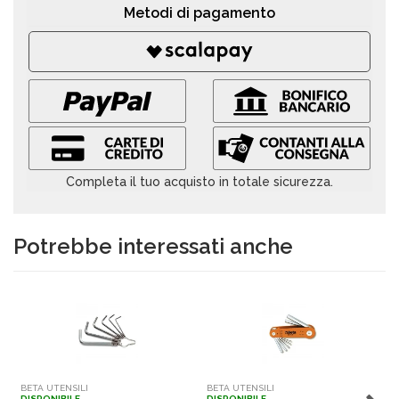
Metodi di pagamento
Completa il tuo acquisto in totale sicurezza.
Potrebbe interessati anche
BETA UTENSILI
BETA UTENSILI
B
DISPONIBILE
DISPONIBILE
D