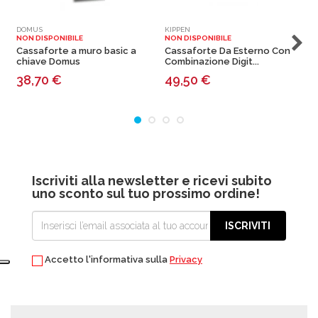
DOMUS
KIPPEN
K
NON DISPONIBILE
NON DISPONIBILE
N
Cassaforte a muro basic a
Cassaforte Da Esterno Con
chiave Domus
Combinazione Digit...
38,70
€
49,50
€
Iscriviti alla newsletter e ricevi subito
uno sconto sul tuo prossimo ordine!
ISCRIVITI
Accetto l'informativa sulla
Privacy