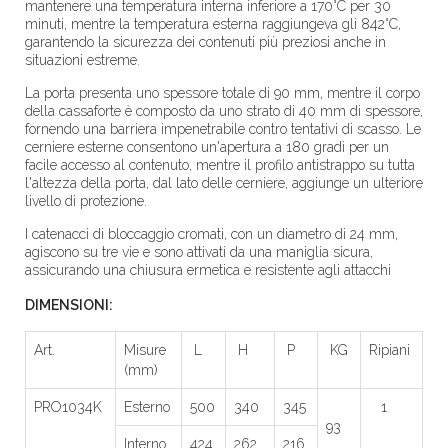
mantenere una temperatura interna inferiore a 170°C per 30
minuti, mentre la temperatura esterna raggiungeva gli 842°C,
garantendo la sicurezza dei contenuti più preziosi anche in
situazioni estreme.
La porta presenta uno spessore totale di 90 mm, mentre il corpo
della cassaforte è composto da uno strato di 40 mm di spessore,
fornendo una barriera impenetrabile contro tentativi di scasso. Le
cerniere esterne consentono un'apertura a 180 gradi per un
facile accesso al contenuto, mentre il profilo antistrappo su tutta
l'altezza della porta, dal lato delle cerniere, aggiunge un ulteriore
livello di protezione.
I catenacci di bloccaggio cromati, con un diametro di 24 mm,
agiscono su tre vie e sono attivati da una maniglia sicura,
assicurando una chiusura ermetica e resistente agli attacchi
DIMENSIONI:
Art.
Misure
L
H
P
KG
Ripiani
(mm)
PRO1034K
Esterno
500
340
345
1
93
Interno
424
262
216