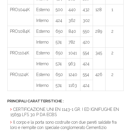
PRO1044K
Esterno
500
440
432
128
1
Interno
424
362
302
PRO1084K
Esterno
650
840
550
289
2
Interno
574
782
420
PRO1104K
Esterno
650
1041
554
345
2
Interno
574
963
424
PRO1124K
Esterno
650
1240
554
426
2
Interno
574
1163
424
PRINCIPALI CARATTERISTICHE :
CERTIFICAZIONE UNI EN 1143-1 GR. I ED IGNIFUGHE EN
15659 LFS 30 P DA ECBS
Il corpo e la porta sono costruite con due pareti saldate fra
loro e riempite con speciale conglomerato Cementizio