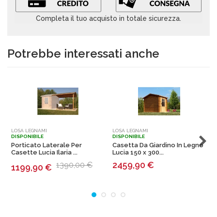
Completa il tuo acquisto in totale sicurezza.
Potrebbe interessati anche
LOSA LEGNAMI
LOSA LEGNAMI
L
DISPONIBILE
DISPONIBILE
D
Porticato Laterale Per
Casetta Da Giardino In Legno
C
Casette Lucia Ilaria ...
Lucia 150 x 300...
I
2459,90
€
1390,00 €
1199,90
€