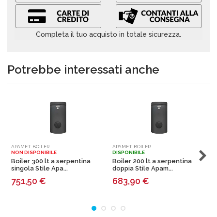
Completa il tuo acquisto in totale sicurezza.
Potrebbe interessati anche
APAMET BOILER
APAMET BOILER
A
NON DISPONIBILE
DISPONIBILE
N
Boiler 300 lt a serpentina
Boiler 200 lt a serpentina
B
singola Stile Apa...
doppia Stile Apam...
d
751,50
€
683,90
€