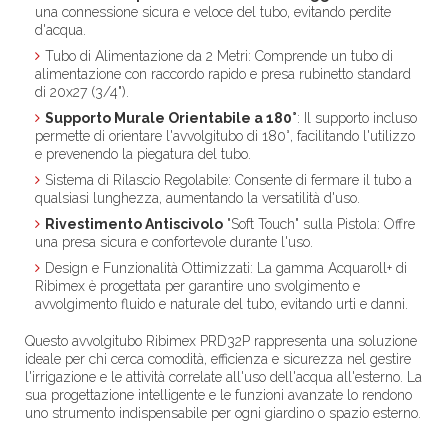
una connessione sicura e veloce del tubo, evitando perdite
d'acqua.
Tubo di Alimentazione da 2 Metri
: Comprende un tubo di
alimentazione con raccordo rapido e presa rubinetto standard
di 20x27 (3/4").
Supporto Murale Orientabile a 180°
: Il supporto incluso
permette di orientare l'avvolgitubo di 180°, facilitando l'utilizzo
e prevenendo la piegatura del tubo.
Sistema di Rilascio Regolabile
: Consente di fermare il tubo a
qualsiasi lunghezza, aumentando la versatilità d'uso.
Rivestimento Antiscivolo
"Soft Touch" sulla Pistola
: Offre
una presa sicura e confortevole durante l'uso.
Design e Funzionalità Ottimizzati
: La gamma Acquaroll+ di
Ribimex è progettata per garantire uno svolgimento e
avvolgimento fluido e naturale del tubo, evitando urti e danni.
Questo avvolgitubo Ribimex PRD32P rappresenta una soluzione
ideale per chi cerca comodità, efficienza e sicurezza nel gestire
l'irrigazione e le attività correlate all'uso dell'acqua all'esterno. La
sua progettazione intelligente e le funzioni avanzate lo rendono
uno strumento indispensabile per ogni giardino o spazio esterno.