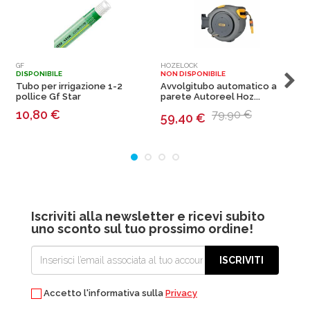
GF
HOZELOCK
U
DISPONIBILE
NON DISPONIBILE
N
Tubo per irrigazione 1-2
Avvolgitubo automatico a
T
pollice Gf Star
parete Autoreel Hoz...
U
10,80
€
79,90 €
59,40
€
Iscriviti alla newsletter e ricevi subito
uno sconto sul tuo prossimo ordine!
ISCRIVITI
Accetto l'informativa sulla
Privacy