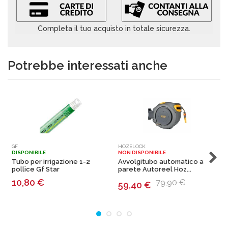
Completa il tuo acquisto in totale sicurezza.
Potrebbe interessati anche
GF
HOZELOCK
U
DISPONIBILE
NON DISPONIBILE
N
Tubo per irrigazione 1-2
Avvolgitubo automatico a
T
pollice Gf Star
parete Autoreel Hoz...
U
10,80
€
79,90 €
59,40
€