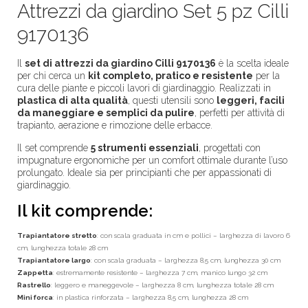
Attrezzi da giardino Set 5 pz Cilli
9170136
Il
set di attrezzi da giardino Cilli 9170136
è la scelta ideale
per chi cerca un
kit completo, pratico e resistente
per la
cura delle piante e piccoli lavori di giardinaggio. Realizzati in
plastica di alta qualità
, questi utensili sono
leggeri, facili
da maneggiare e semplici da pulire
, perfetti per attività di
trapianto, aerazione e rimozione delle erbacce.
Il set comprende
5 strumenti essenziali
, progettati con
impugnature ergonomiche per un comfort ottimale durante l’uso
prolungato. Ideale sia per principianti che per appassionati di
giardinaggio.
Il kit comprende:
Trapiantatore stretto
: con scala graduata in cm e pollici – larghezza di lavoro 6
cm, lunghezza totale 28 cm
Trapiantatore largo
: con scala graduata – larghezza 8,5 cm, lunghezza 30 cm
Zappetta
: estremamente resistente – larghezza 7 cm, manico lungo 32 cm
Rastrello
: leggero e maneggevole – larghezza 8 cm, lunghezza totale 28 cm
Mini forca
: in plastica rinforzata – larghezza 8,5 cm, lunghezza 28 cm