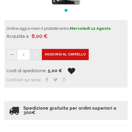
Ordina oggi e ricevi il prodotto entro
Mercoledì 12 Agosto
8,00
€
Acquista a:
1
AGGIUNGI AL CARRELLO
costi di spedizione:
5,00
€
Condividi sui social
Spedizione gratuita per ordini superiori a
300€