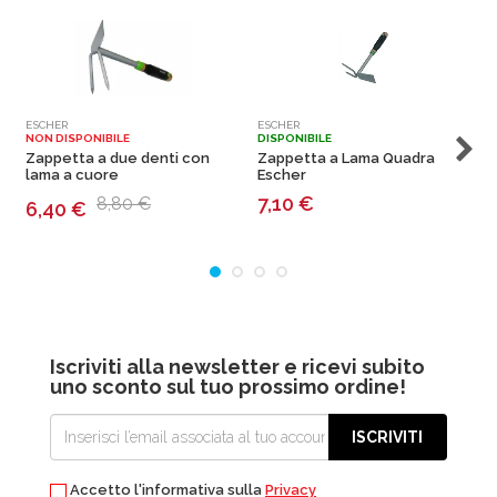
ESCHER
ESCHER
R
NON DISPONIBILE
DISPONIBILE
N
Zappetta a due denti con
Zappetta a Lama Quadra
P
lama a cuore
Escher
2
7,10
€
8,80 €
6,40
€
Iscriviti alla newsletter e ricevi subito
uno sconto sul tuo prossimo ordine!
ISCRIVITI
Accetto l'informativa sulla
Privacy