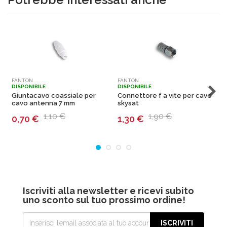
FANTON
FANTON
B
DISPONIBILE
DISPONIBILE
D
Giuntacavo coassiale per
Connettore f a vite per cavo
cavo antenna 7 mm
skysat
t
1,10 €
1,90 €
0,70
€
1,30
€
Iscriviti alla newsletter e ricevi subito
uno sconto sul tuo prossimo ordine!
ISCRIVITI